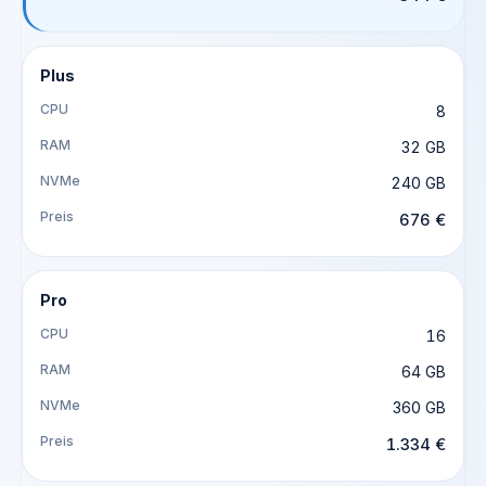
Plus
8
32 GB
240 GB
676 €
Pro
16
64 GB
360 GB
1.334 €