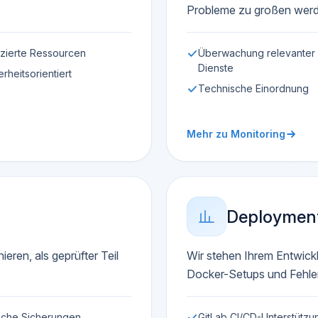
Probleme zu großen werd
zierte Ressourcen
Überwachung relevanter
Dienste
erheitsorientiert
Technische Einordnung
Mehr zu Monitoring
Deployment
ieren, als geprüfter Teil
Wir stehen Ihrem Entwick
Docker-Setups und Fehle
iche Sicherungen
GitLab CI/CD-Unterstützu