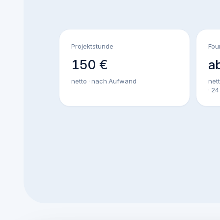
Projektstunde
Fou
150 €
a
netto · nach Aufwand
net
· 2