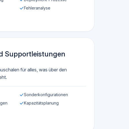
Fehleranalyse
nd Supportleistungen
uschalen für alles, was über den
eht.
Sonderkonfigurationen
ngen
Kapazitätsplanung